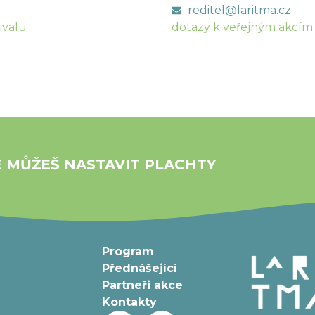
reditel@laritma.cz
ivalu
dotazy k veřejným akcím
E MŮŽEŠ NASTAVIT PLACHTY
Program
Přednášející
Partneři akce
Kontakty