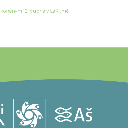
 konaným 12. dubna v LaRitmě