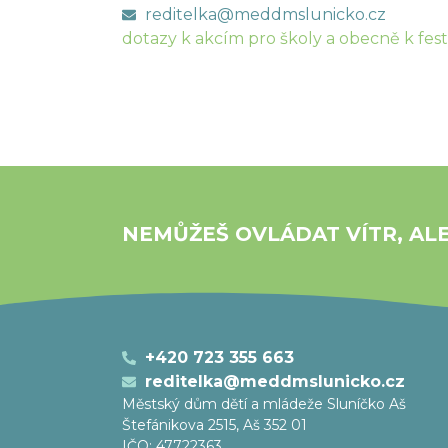
reditelka@meddmslunicko.cz
dotazy k akcím pro školy a obecně k fest
NEMŮŽEŠ OVLÁDAT VÍTR, AL
+420 723 355 663
reditelka@meddmslunicko.cz
Městský dům dětí a mládeže Sluníčko Aš
Štefánikova 2515, Aš 352 01
IČO: 47722363