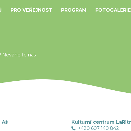
Ů
PRO VEŘEJNOST
PROGRAM
FOTOGALERIE
í? Neváhejte nás
 Aš
Kulturní centrum LaRit
+420 607 140 842