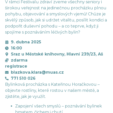
V rámci Festivalu zdraví zveme všechny seniory i
širokou veřejnost na jedinečnou procházku plnou
pohybu, objevování a smyslových vjemů! Chůze je
skvělý způsob, jak si udržet vitalitu, posílit kondici a
podpořit duševní pohodu – a co teprve, když ji
spojíme s poznáváním léčivých bylin?
9. dubna 2025
16:00
Sraz u Městské knihovny, Hlavní 239/23, Aš
zdarma
registrace
blazkova.klara@muas.cz
771 510 026
Bylinková procházka s Kateřinou Horačkovou –
objevte rostliny, které rostou v našem městě, a
zjistěte, jak je využít.
Zapojení všech smyslů – poznávání bylinek
hmatem, čichem i chutí.