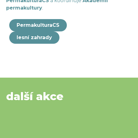
PermakulturaCS
a koordinuje
Akademii
permakultury
.
PermakulturaCS
lesní zahrady
další akce